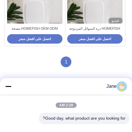
فيديو
HOMEFISH ذرة السوائل المزدوجة
HOMEFISH OEM ODM مضخة
المنزلية مزيّف العطور 500-
الهواء العطرية بدون ماء التجارية 500-
احصل على افضل سعر
احصل على افضل سعر
1000CBM
1000CBM
1
Jane
اتصال سريع
2:28 AM
عنوان
Good day, what product are you looking for?
رقم 302، الطابق الثالث، الوحدة الأولى، المبنى الثاني، هونججي
يجو، 96 طريق دايو الشرقي، مدينة دييوان، تشينغدو، سيتشوان،