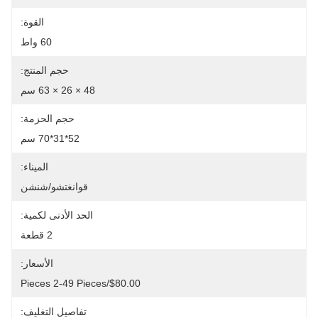
القوة:
60 واط
حجم المنتج:
48 × 26 × 63 سم
حجم الحزمة:
52*31*70 سم
الميناء:
قوانغتشو/شنشن
الحد الأدنى لكمية:
2 قطعة
الأسعار:
تفاصيل التغليف: