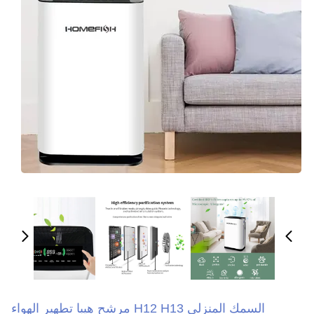
 H12 H13 مرشح هيبا تطهير الهواء