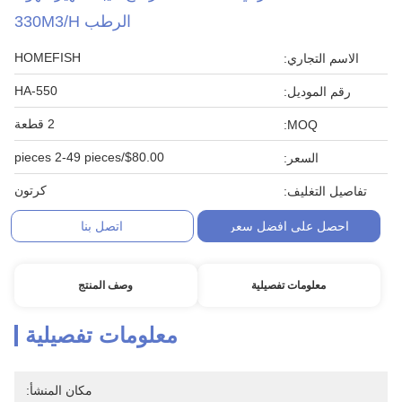
لرطب 330M3/H
HOMEFISH
HA-550
2 قطعة
$8
كرتون
اتصل بنا
صف المنتج
ات تفصيلية
مكان المنشأ: