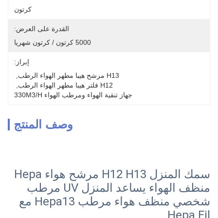
كرتون
القدرة على العرض:
إبراز:
, 
, 
واء 330M3/h
صف المنتج
سمك المنزل H12 H13 مرشح هواء Hepa
منظف الهواء يساعد المنزل UV مرطب
شخصي منظف هواء مرطب Hepa13 مع