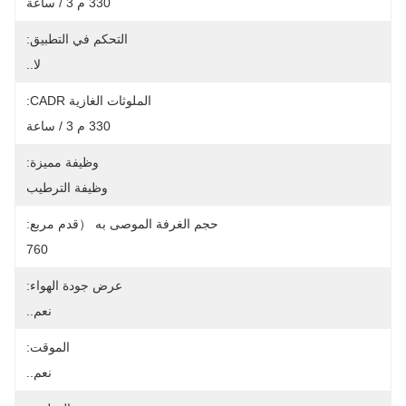
330 م 3 / ساعة
التحكم في التطبيق:
لا..
ات الغازية CADR:
330 م 3 / ساعة
وظيفة مميزة:
وظيفة الترطيب
صى به （قدم مربع:
760
عرض جودة الهواء:
نعم..
الموقت:
نعم..