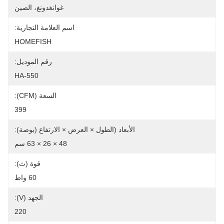
غوانغدونغ، الصين
م العلامة التجارية:
HOMEFISH
رقم الموديل:
HA-550
السعة (CFM):
399
 × الارتفاع (بوصة):
48 × 26 × 63 سم
قوة (ث):
60 واط
الجهد (V):
220