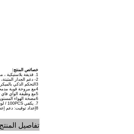
خصائص المنتج:
1. قذيفة بلاستيكية ، محمولة وتوفير تكلفة الشحن.
2- دعم الجدار المثبتة، سهلة التشغيل والتركيب، تغطي حوالي 300-500 متر مكعب.
3التحكم الذكي بالميكرو كمبيوتر، جهاز حماية مثبت داخلياً
4مع مروحة قوية مدمجة للمساعدة في نشر الرائحة
5مع وظيفة الواي فاي للخيار.
6مضخة الهواء المستوردة يمكن أن تعمل لأكثر من 8000 ساعة
7. يكفي 100PCS / لون، يمكن أن OEM شعارك أو نمط على لوحة الأمامية مجانا
8إعداد توقيت: دعم إعداد 5 أحداث.
تفاصيل المنتج