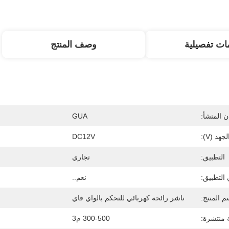
ات تفصيلية
وصف المنتج
 المنشأ:
GUA
لجهد (V):
DC12V
التطبيق:
تجاري
التطبيق:
نعم..
م المنتج:
ناشر رائحة كهربائي للتحكم بالواي فاي
 منتشرة:
300-500 م3