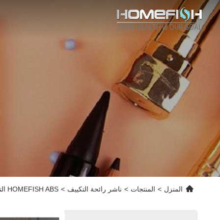
المنزل
>
المنتجات
>
ناشر رائحة التكييف
>
HOMEFISH ABS التجارية HVAC آلة نشر الرائحة DC12V