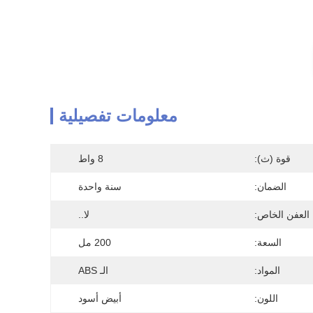
معلومات تفصيلية
قوة (ث):
8 واط
الضمان:
سنة واحدة
العفن الخاص:
لا..
السعة:
200 مل
المواد:
الـ ABS
اللون:
أبيض أسود