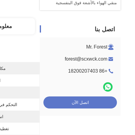
منقي الهواء بالأشعة فوق البنفسجية
معلوم
اتصل بنا
Mr. Forest
forest@scxwck.com
مكان
+86 18200207403
ا
اتصل الآن
التحكم في 
اس
تغطية