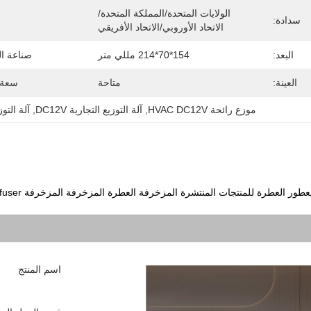
الولايات المتحدة/المملكة المتحدة/
سدادة:
الاتحاد الأوروبي/الاتحاد الأفريقي
البعد:
154*70*214 مللي متر
صناعة ال
العينة:
متاحة
سعة 
موزع رائحة HVAC DC12V
, 
آلة التوزيع التجارية DC12V
, 
آلة التوزي
اسم المنتج