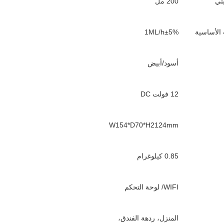
يتي
200 مل
 الأساسية
1ML/h±5%
أسود/أبيض
12 فولت DC
W154*D70*H2124mm
0.85 كيلوغرام
WIFI/ لوحة التحكم
المنزل، ردهة الفندق،