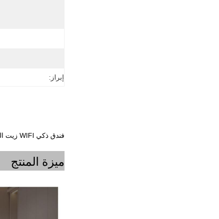
إبراز:
فندق ذكي WIFI زيت العطور العطرة للمنتجات المنتشرة المزخرفة العطرة المزخرفة المزخرفة De Aroma 200Ml Hvac Diffuser
ميزة المنتج